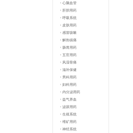
心脑血管
肝胆用药
呼吸系统
皮肤用药
感冒咳嗽
解热镇痛
肠胃用药
五官用药
风湿骨痛
滋补保健
男科用药
妇科用药
内分泌用药
益气养血
泌尿用药
生殖系统
维矿用药
神经系统