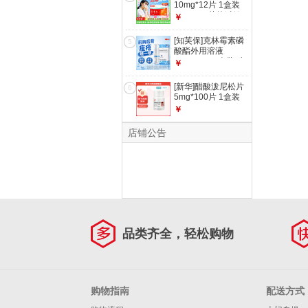
前胸后背面部毛囊炎
10mg*12片 1盒装
痘 面部+头皮中等面
10mg*12片抗过敏
￥
积
性鼻炎药鼻塞慢性荨
麻疹专用药瘙痒性皮
[知芙保]克林霉素磷
5
肤病花粉过敏药 过
酸酯外用溶液
敏性鼻炎丨荨麻疹
20ml:0.2g 1盒装 喷
￥
雾剂治疗痤疮祛痘消
炎痤疮抗菌抗炎治疗
[新华]醋酸泼尼松片
6
前胸后背面部毛囊炎
5mg*100片 1盒装
痘 适用于面部小面
￥
积
店铺公告
品类齐全，轻松购物
购物指南
配送方式