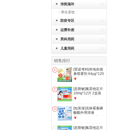
传统滋补
养生茶饮
防疫专区
运费补差
男科用药
儿童用药
销售排行
[雷诺考特]布地奈德
1
鼻喷雾剂 64μg*120
喷 1盒装 64μg*120
￥
喷/盒 季节性和常年
性过敏性鼻炎 鼻炎
[息斯敏]氯雷他定片
2
专用药
10mg*12片 2盒装
10mg*12片抗过敏
￥
性鼻炎药鼻塞慢性荨
麻疹专用药瘙痒性皮
[知芙保]克林霉素磷
3
肤病花粉过敏药 皮
酸酯外用溶液
肤瘙痒
20ml:0.2g 2盒装 喷
￥
雾剂治疗痤疮祛痘消
炎痤疮抗菌抗炎治疗
[息斯敏]氯雷他定片
4