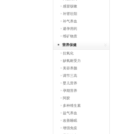
感冒咳嗽
补肾壮阳
补气养血
避孕用药
维矿物质
营养保健
抗氧化
缺氧耐受力
美容养颜
调节三高
婴儿营养
孕期营养
阿胶
多种维生素
益气养血
改善睡眠
增强免疫