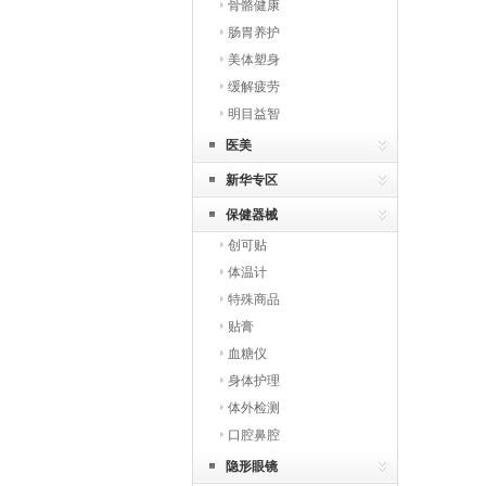
骨骼健康
肠胃养护
美体塑身
缓解疲劳
明目益智
医美
新华专区
保健器械
创可贴
体温计
特殊商品
贴膏
血糖仪
身体护理
体外检测
口腔鼻腔
隐形眼镜