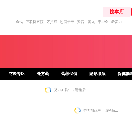
金戈
互联网医院
万艾可
恩替卡韦
安宫牛黄丸
泰毕全
希爱力
防疫专区
处方药
营养保健
隐形眼镜
保健器
努力加载中，请稍后...
努力加载中，请稍后...